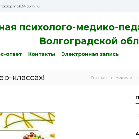
nfo@cpmpk34.com.ru
ная психолого-медико-пед
Волгоградской обл
с-ответ
Контакты
Электронная запись
ер-классах!
Главная
Новости
П
с
к
а
А