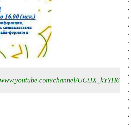
//www.youtube.com/channel/UCiJX_kYYH60l